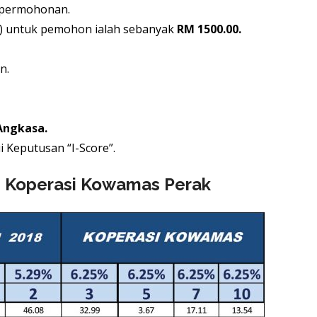
 permohonan.
ap) untuk pemohon ialah sebanyak
RM 1500.00.
n.
Angkasa.
 Keputusan “I-Score”.
n Koperasi Kowamas Perak