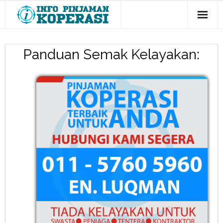
Panel Bank
Panduan Semak Kelayakan:
Panel Koperasi
Semak Kelayakan